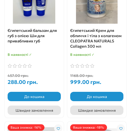
Єгипетський бальзам для
Єгипетський Крем для
губ з олією Ши для
обличчя і тіла з колагеном
привабливих губ
CLEOPATRA NATURALS
Collagen 300 мл
В наявності ✓
В наявності ✓
457.00 грн.
1168.00 грн.
288.00 грн.
999.00 грн.
До кошика
До кошика
Швидке замовлення
Швидке замовлення
Ваша знижка: -16%
Ваша знижка: -18%