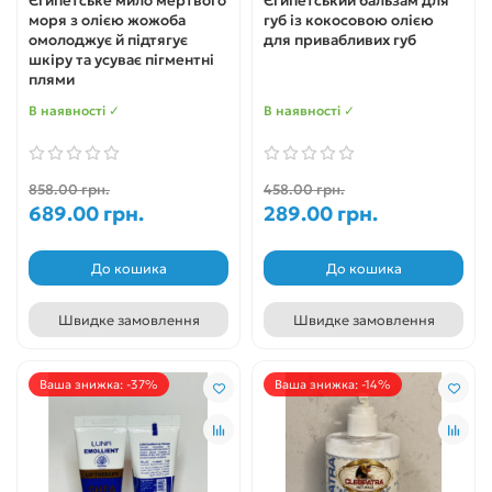
Єгипетське мило мертвого
Єгипетський бальзам для
моря з олією жожоба
губ із кокосовою олією
омолоджує й підтягує
для привабливих губ
шкіру та усуває пігментні
плями
В наявності ✓
В наявності ✓
858.00 грн.
458.00 грн.
689.00 грн.
289.00 грн.
До кошика
До кошика
Швидке замовлення
Швидке замовлення
Ваша знижка: -37%
Ваша знижка: -14%