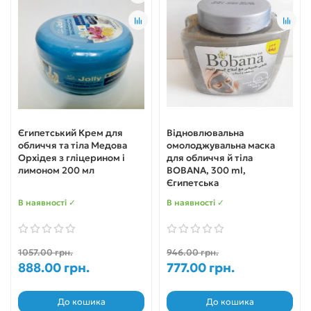
Єгипетський Крем для
Відновлювальна
обличчя та тіла Медова
омолоджувальна маска
Орхідея з гліцерином і
для обличчя й тіла
лимоном 200 мл
BOBANA, 300 ml,
Єгипетська
В наявності ✓
В наявності ✓
1057.00 грн.
946.00 грн.
888.00 грн.
777.00 грн.
До кошика
До кошика