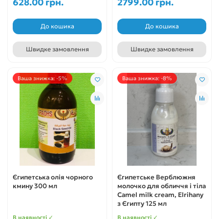
628.00 грн.
2799.00 грн.
До кошика
До кошика
Швидке замовлення
Швидке замовлення
Ваша знижка: -5%
Ваша знижка: -8%
Єгипетська олія чорного
Єгипетське Верблюжня
кмину 300 мл
молочко для обличчя і тіла
Camel milk cream, Elrihany
з Єгипту 125 мл
В наявності ✓
В наявності ✓