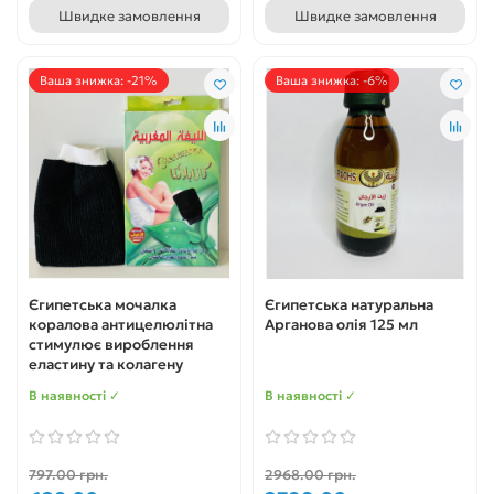
Швидке замовлення
Швидке замовлення
Ваша знижка: -21%
Ваша знижка: -6%
Єгипетська мочалка
Єгипетська натуральна
коралова антицелюлітна
Арганова олія 125 мл
стимулює вироблення
еластину та колагену
В наявності ✓
В наявності ✓
797.00 грн.
2968.00 грн.