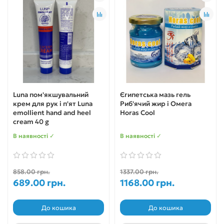
Luna пом'якшувальний
Єгипетська мазь гель
крем для рук і п'ят Luna
Риб'ячий жир і Омега
emollient hand and heel
Horas Cool
cream 40 g
В наявності ✓
В наявності ✓
858.00 грн.
1337.00 грн.
689.00 грн.
1168.00 грн.
До кошика
До кошика