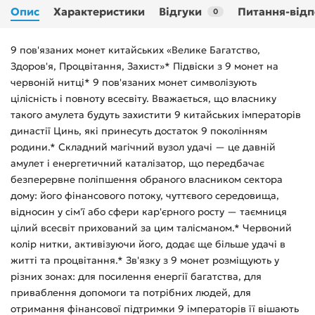
Опис
Характеристики
Відгуки
Питання-відп
0
9 пов'язаних монет китайських «Велике Багатство,
Здоров'я, Процвітання, Захист»* Підвіски з 9 монет на
червоній нитці* 9 пов'язаних монет символізують
цілісність і повноту всесвіту. Вважається, що власнику
такого амулета будуть захистити 9 китайських імператорів
династії Цинь, які принесуть достаток 9 поколінням
родини.* Складний магічний вузол удачі — це давній
амулет і енергетичний каталізатор, що передбачає
безперервне поліпшення обраного власником сектора
дому: його фінансового потоку, чуттєвого середовища,
відносин у сім'ї або сфери кар'єрного росту — таємниця
цілий всесвіт прихований за цим талісманом.* Червоний
колір нитки, активізуючи його, додає ще більше удачі в
житті та процвітання.* Зв'язку з 9 монет розміщують у
різних зонах: для посилення енергії багатства, для
приваблення допомоги та потрібних людей, для
отримання фінансової підтримки 9 імператорів її вішають