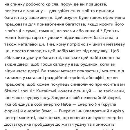
на спинку робочого крісла, поруч де ви працюєте,
повісити в машину — для здійснення мрії та принади
багатства у ваше життя. Цей амулет буде також ефективно
працювати для приваблення багатства, якщо носити його
в зв'язці в сумці, гаманці, ключами або кишені.* Дев'ять
монет Імператора є чудовим підсилювачем багатства, а
також металевої ци. Тим, кому потрібно зміцнити металеву
ци, просто покладіть цей набір монет під подушку. Щоб
збільшити удачу в багатстві, повісьте цей набір монет на
вхідні двері, щоб гроші салону у ваш будинок, коли ви
відчиняєте двері. Ви також можете покласти ці монети під
килимок у магазині роздрібної торгівлі, або офісі, де ви
працюєте, щоб кожен покупець символічно приносить вам
бізнес і гроші.* Китайські монети фен-шуй — це талісмани,
що мають чудову силу. Завдяки своїй незвичайній формі,
яка об'єднує в собі енергію Неба — Енергію Ян (кругла
форма) й енергію Землі — Енергію Інь (квадратний виріз у
центрі монети), вважається, що вони активізують енергію
достатку, яка пробуджує до життя удачу та приносить