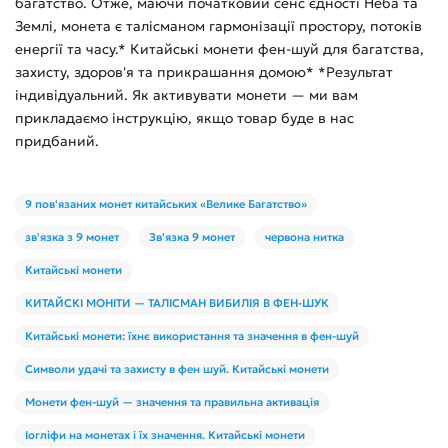
багатство. Отже, маючи початковий сенс єдності Неба та
Землі, монета є талісманом гармонізації простору, потоків
енергії та часу.* Китайські монети фен-шуй для багатства,
захисту, здоров'я та прикрашання домою* *Результат
індивідуальний. Як активувати монети — ми вам
прикладаємо інструкцію, якщо товар буде в нас
придбаний.
9 пов'язаних монет китайських «Велике Багатство»
зв'язка з 9 монет
Зв'язка 9 монет
червона нитка
Китайські монети
КИТАЙСКІ МОНІТИ — ТАЛІСМАН ВИБИЛІЯ В ФЕН-ШУК
Китайські монети: їхнє використання та значення в фен-шуй
Символи удачі та захисту в фен шуй. Китайські монети
Монети фен-шуй — значення та правильна активація
Іогліфи на монетах і їх значення. Китайські монети